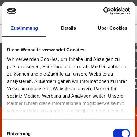
GROUP
CONTACT
Zustimmung
Details
Über Cookies
WE ARE LOOKING FORWARD TO
COMPETENCIES
INDUSTRIES
PARTNERS & TOOLS
STADLER + SCHAA
Diese Webseite verwendet Cookies
MESS- UND REGELTECHN
Wir verwenden Cookies, um Inhalte und Anzeigen zu
Im Schlangengarten 20 / D-768
personalisieren, Funktionen für soziale Medien anbieten
Phone.: +49 6348 611-0 / Fax: +4
zu können und die Zugriffe auf unsere Website zu
analysieren. Außerdem geben wir Informationen zu Ihrer
Write us an E-Mail
Verwendung unserer Website an unsere Partner für
soziale Medien, Werbung und Analysen weiter. Unsere
Partner führen diese Informationen möglicherweise mit
weiteren Daten zusammen, die Sie ihnen bereitgestellt
TERMS AND CONDITIO
haben oder die sie im Rahmen Ihrer Nutzung der Dienste
PRIVACY
gesammelt haben.
Einwilligungsauswahl
IMPRINT
Notwendig