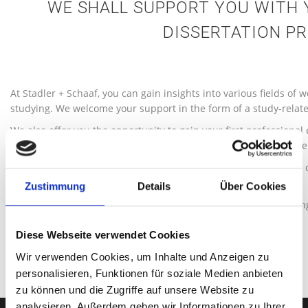
WE SHALL SUPPORT YOU WITH 
DISSERTATION PR
At Stadler + Schaaf, you can gain insights into various fields of w
studying. We welcome your support in the form of a study-relate
We also offer you the opportunity to gain your first professional
Schaaf or to write your thesis based on current topics within t
Even if you have not yet decided on a specific topic or there are 
please contact us!
Zustimmung
Details
Über Cookies
Thanks to our broad field of activity, we can offer you a wide ran
projects and thus start your professional career!
Diese Webseite verwendet Cookies
Wir verwenden Cookies, um Inhalte und Anzeigen zu
personalisieren, Funktionen für soziale Medien anbieten
zu können und die Zugriffe auf unsere Website zu
analysieren. Außerdem geben wir Informationen zu Ihrer