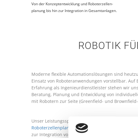
Von der Konzeptentwicklung und Roboterzellen-
planung bis hin zur Integration in Gesamtanlagen.
ROBOTIK FÜ
Moderne flexible Automationslösungen sind heut
Einsatz von Roboteranwendungen vorstellbar. Auf B
Erfahrung als Ingenieurdienstleister stehen wir u
Beratung, Planung und Entwicklung von individuel
mit Robotern zur Seite (Greenfield- und Brownfield
Unser Leistungsspektrum reicht von der Konzepte
Roboterzellenplanung
über die Simulation und Off
zur Integration von Robotern in Gesamtanlagen s