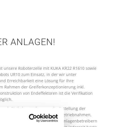
ER ANLAGEN!
t unsere Roboterzelle mit KUKA KR22 R1610 sowie
bots UR10 zum Einsatz, in der wir unter
und Erreichbarkeit eine Lösung für Ihre
im Rahmen der Greiferkonzeptionierung inkl.
struktion von Endeffektoren ist die Verifikation
glich.
uch Risikobeurteilungen, die Erstellung der
n durch. Egal ob (Sicherheits-)Inbetriebnahmen,
 Schulungen von Bedienern und Anlagenbetreibern