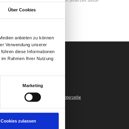
ualität und Sicherheit garantieren jederzeit beste
.
Über Cookies
 Medien anbieten zu können
hrer Verwendung unserer
 führen diese Informationen
ie im Rahmen Ihrer Nutzung
IER GEHT ES ZU
Partner & Tools
Marketing
Produktdatenblatt Modulare Roboterzelle
Cookies zulassen