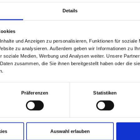
– unsere hohen Ansprüche an Q
Ergebnisse für unsere Kunden
Details
Cookies
nhalte und Anzeigen zu personalisieren, Funktionen für soziale
Website zu analysieren. Außerdem geben wir Informationen zu I
r soziale Medien, Werbung und Analysen weiter. Unsere Partner
 Daten zusammen, die Sie ihnen bereitgestellt haben oder die s
n.
UNSERE LEISTUNGEN
H
Konzepte
Präferenzen
Statistiken
Roboterzellenplanung
Dimensionierung/Berechnung von
Roboterfundamenten
Online-Programmierung
Offline-Programmierung
Greiferkonzeptionierung und -auswahl
ies
Auswahl erlauben
Implementierung externer Werkzeuge