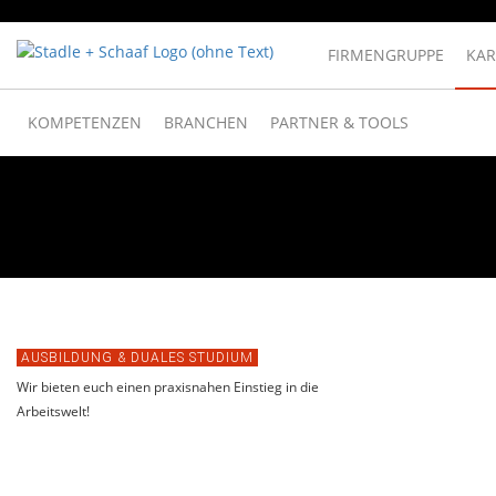
FIRMENGRUPPE
KAR
KOMPETENZEN
BRANCHEN
PARTNER & TOOLS
AUSBILDUNG & DUALES STUDIUM
Wir bieten euch einen praxisnahen Einstieg in die
Arbeitswelt!