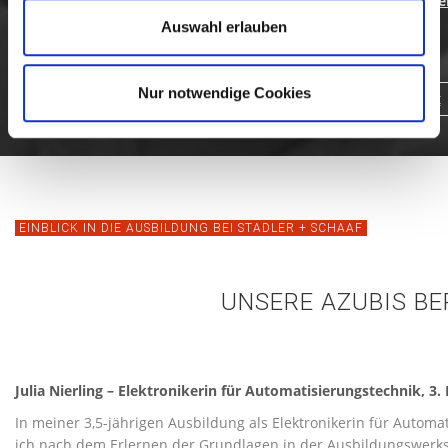
Unsere offenen Ausbildungsplätze findest du in unserem
Karrie
Auswahl erlauben
Nur notwendige Cookies
Bewirb dich jetzt
EINBLICK IN DIE AUSBILDUNG BEI STADLER + SCHAAF
UNSERE AZUBIS BE
Julia Nierling – Elektronikerin für Automatisierungstechnik, 3.
In meiner 3,5-jährigen Ausbildung als Elektronikerin für Automa
ich nach dem Erlernen der Grundlagen in der Ausbildungswerks