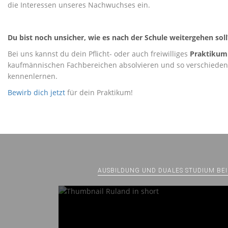
die Interessen unseres Nachwuchses ein.
Du bist noch unsicher, wie es nach der Schule weiter
gehen soll
Bei uns kannst du dein Pflicht- oder auch freiwilliges
Praktikum
kaufmännischen Fachbereichen absolvieren und so verschiedene
kennenlernen.
Bewirb dich jetzt
für dein Praktikum!
AUSBILDUNG UND DUALES STUDIUM BEI