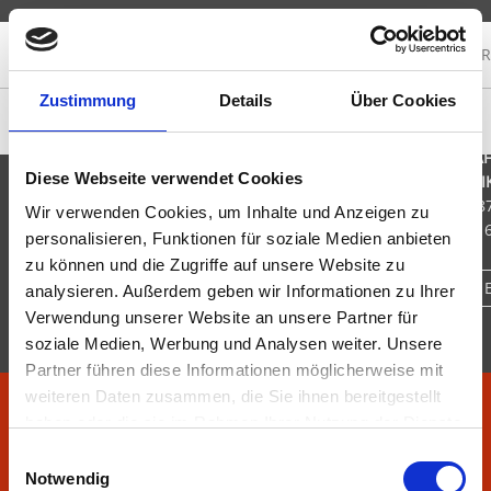
FIRMENGRUPPE
KAR
KONTAKT
Zustimmung
Details
Über Cookies
WIR SIND GERNE FÜ
KOMPETENZEN
BRANCHEN
PARTNER & TOOLS
STADLER + SCHAAF
Diese Webseite verwendet Cookies
MESS- UND REGELTECHNI
Im Schlangengarten 20 / D-768
Wir verwenden Cookies, um Inhalte und Anzeigen zu
Tel.: +49 6348 611-0 / Fax: +49
personalisieren, Funktionen für soziale Medien anbieten
zu können und die Zugriffe auf unsere Website zu
Schreiben Sie uns eine 
analysieren. Außerdem geben wir Informationen zu Ihrer
Verwendung unserer Website an unsere Partner für
soziale Medien, Werbung und Analysen weiter. Unsere
Partner führen diese Informationen möglicherweise mit
weiteren Daten zusammen, die Sie ihnen bereitgestellt
AGB
haben oder die sie im Rahmen Ihrer Nutzung der Dienste
DATENSCHUTZ
gesammelt haben.
Einwilligungsauswahl
IMPRESSUM
Notwendig